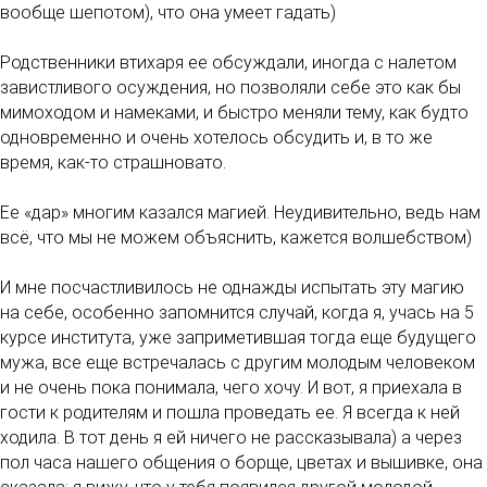
вообще шепотом), что она умеет гадать)
Родственники втихаря ее обсуждали, иногда с налетом
завистливого осуждения, но позволяли себе это как бы
мимоходом и намеками, и быстро меняли тему, как будто
одновременно и очень хотелось обсудить и, в то же
время, как-то страшновато.
Ее «дар» многим казался магией. Неудивительно, ведь нам
всё, что мы не можем объяснить, кажется волшебством)
И мне посчастливилось не однажды испытать эту магию
на себе, особенно запомнится случай, когда я, учась на 5
курсе института, уже заприметившая тогда еще будущего
мужа, все еще встречалась с другим молодым человеком
и не очень пока понимала, чего хочу. И вот, я приехала в
гости к родителям и пошла проведать ее. Я всегда к ней
ходила. В тот день я ей ничего не рассказывала) а через
пол часа нашего общения о борще, цветах и вышивке, она